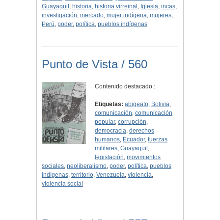
Guayaquil
,
historia
,
historia virreinal
,
Iglesia
,
incas
,
investigación
,
mercado
,
mujer indígena
,
mujeres
,
Perú
,
poder
,
política
,
pueblos indígenas
Punto de Vista / 560
Contenido destacado :
...................................................
Etiquetas:
abigeato
,
Bolivia
,
comunicación
,
comunicación
popular
,
corrupción
,
democracia
,
derechos
humanos
,
Ecuador
,
fuerzas
militares
,
Guayaquil
,
legislación
,
movimientos
sociales
,
neoliberalismo
,
poder
,
política
,
pueblos
indígenas
,
territorio
,
Venezuela
,
violencia
,
violencia social