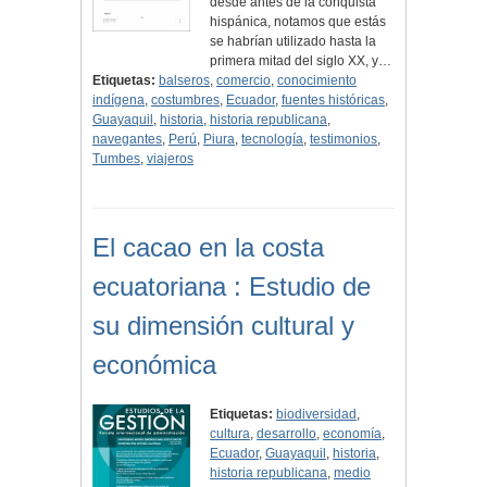
desde antes de la conquista
hispánica, notamos que estás
se habrían utilizado hasta la
primera mitad del siglo XX, y…
Etiquetas:
balseros
,
comercio
,
conocimiento
indígena
,
costumbres
,
Ecuador
,
fuentes históricas
,
Guayaquil
,
historia
,
historia republicana
,
navegantes
,
Perú
,
Piura
,
tecnología
,
testimonios
,
Tumbes
,
viajeros
El cacao en la costa
ecuatoriana : Estudio de
su dimensión cultural y
económica
Etiquetas:
biodiversidad
,
cultura
,
desarrollo
,
economía
,
Ecuador
,
Guayaquil
,
historia
,
historia republicana
,
medio