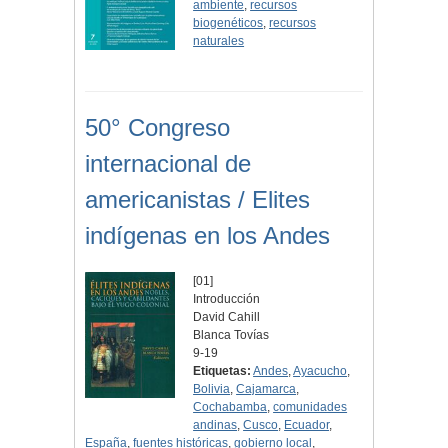
ambiente
,
recursos
biogenéticos
,
recursos
naturales
50° Congreso
internacional de
americanistas / Elites
indígenas en los Andes
[01]
Introducción
David Cahill
Blanca Tovías
9-19
Etiquetas:
Andes
,
Ayacucho
,
Bolivia
,
Cajamarca
,
Cochabamba
,
comunidades
andinas
,
Cusco
,
Ecuador
,
España
,
fuentes históricas
,
gobierno local
,