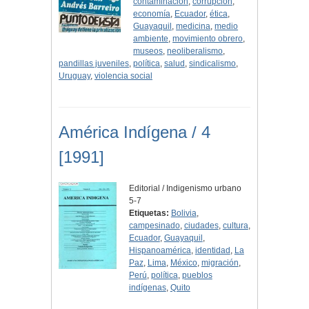
contaminación
,
corrupción
,
economía
,
Ecuador
,
ética
,
Guayaquil
,
medicina
,
medio
ambiente
,
movimiento obrero
,
museos
,
neoliberalismo
,
pandillas juveniles
,
política
,
salud
,
sindicalismo
,
Uruguay
,
violencia social
América Indígena / 4
[1991]
Editorial / Indigenismo urbano
5-7
Etiquetas:
Bolivia
,
campesinado
,
ciudades
,
cultura
,
Ecuador
,
Guayaquil
,
Hispanoamérica
,
identidad
,
La
Paz
,
Lima
,
México
,
migración
,
Perú
,
política
,
pueblos
indígenas
,
Quito