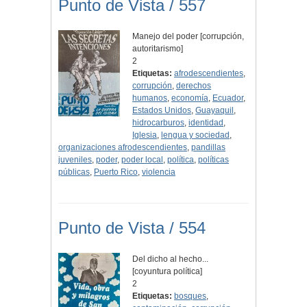
Punto de Vista / 557
Manejo del poder [corrupción,
autoritarismo]
2
Etiquetas:
afrodescendientes
,
corrupción
,
derechos
humanos
,
economía
,
Ecuador
,
Estados Unidos
,
Guayaquil
,
hidrocarburos
,
identidad
,
Iglesia
,
lengua y sociedad
,
organizaciones afrodescendientes
,
pandillas
juveniles
,
poder
,
poder local
,
política
,
políticas
públicas
,
Puerto Rico
,
violencia
Punto de Vista / 554
Del dicho al hecho...
[coyuntura política]
2
Etiquetas:
bosques
,