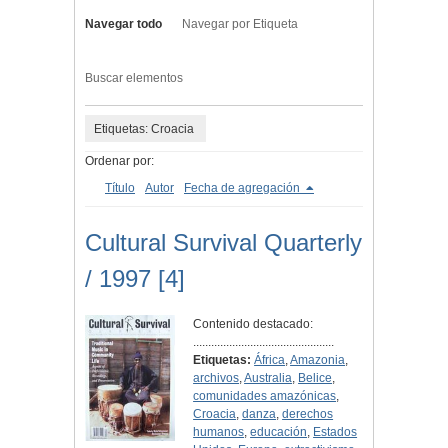
Navegar todo
Navegar por Etiqueta
Buscar elementos
Etiquetas: Croacia
Ordenar por:
Título
Autor
Fecha de agregación
Cultural Survival Quarterly
/ 1997 [4]
Contenido destacado:
...............................................
Etiquetas:
África
,
Amazonia
,
archivos
,
Australia
,
Belice
,
comunidades amazónicas
,
Croacia
,
danza
,
derechos
humanos
,
educación
,
Estados