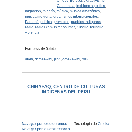
Unidos
,
Europa
,
extractivismo
,
Guatemala
,
incidencia política
,
migración
,
minería
,
música
,
música amazónica
,
música indígena
,
organismos internacionales
,
Panamá
,
política
,
proyectos
,
pueblos indígenas
,
radio
,
radios comunitarias
,
ritos
,
Siberia
,
territorio
,
violencia
Formatos de Salida
atom
,
dcmes-xml
,
json
,
omeka-xml
,
rss2
CHIRAPAQ, CENTRO DE CULTURAS
INDIGENAS DEL PERU
.
Navegar por los elementos
Tecnología de
Omeka
.
Navegar por las colecciones