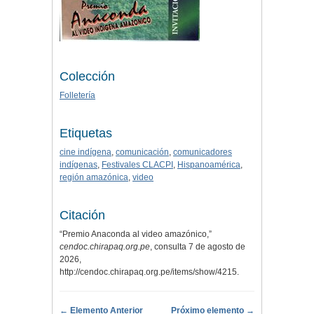
Colección
Folletería
Etiquetas
cine indígena
,
comunicación
,
comunicadores
indígenas
,
Festivales CLACPI
,
Hispanoamérica
,
región amazónica
,
video
Citación
“Premio Anaconda al video amazónico,”
cendoc.chirapaq.org.pe
, consulta 7 de agosto de
2026,
http://cendoc.chirapaq.org.pe/items/show/4215
.
← Elemento Anterior
Próximo elemento →