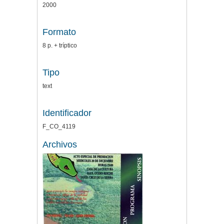
2000
Formato
8 p. + tríptico
Tipo
text
Identificador
F_CO_4119
Archivos