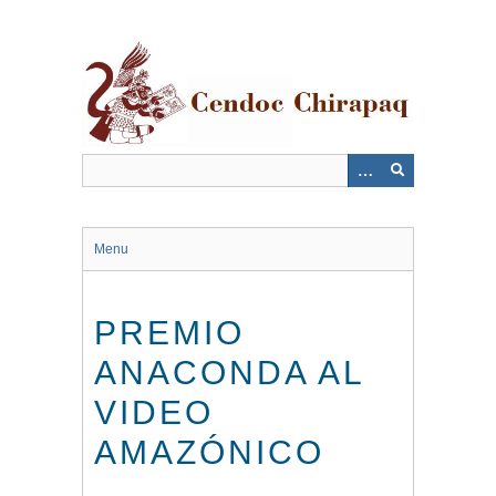
Saltar
al
contenido
principal
Menu
PREMIO
ANACONDA AL
VIDEO
AMAZÓNICO