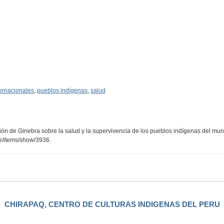
ernacionales
,
pueblos indígenas
,
salud
ión de Ginebra sobre la salud y la supervivencia de los pueblos indígenas del mu
pe/items/show/3936
.
CHIRAPAQ, CENTRO DE CULTURAS INDIGENAS DEL PERU