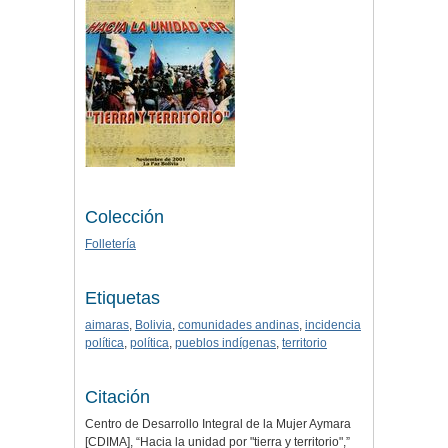
Colección
Folletería
Etiquetas
aimaras
,
Bolivia
,
comunidades andinas
,
incidencia
política
,
política
,
pueblos indígenas
,
territorio
Citación
Centro de Desarrollo Integral de la Mujer Aymara
[CDIMA], “Hacia la unidad por "tierra y territorio",”