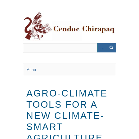
Saltar
al
contenido
principal
Menu
AGRO-CLIMATE
TOOLS FOR A
NEW CLIMATE-
SMART
AGRICULTURE