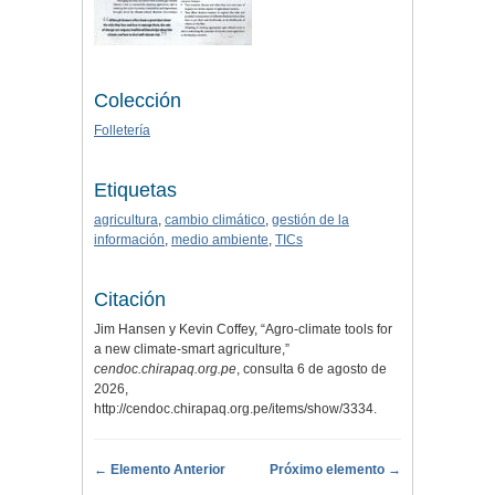
Colección
Folletería
Etiquetas
agricultura
,
cambio climático
,
gestión de la
información
,
medio ambiente
,
TICs
Citación
Jim Hansen y Kevin Coffey, “Agro-climate tools for
a new climate-smart agriculture,”
cendoc.chirapaq.org.pe
, consulta 6 de agosto de
2026,
http://cendoc.chirapaq.org.pe/items/show/3334
.
← Elemento Anterior
Próximo elemento →