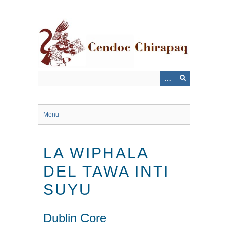
Saltar
al
contenido
principal
Menu
LA WIPHALA
DEL TAWA INTI
SUYU
Dublin Core