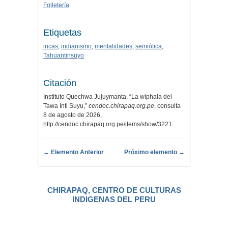
Folletería
Etiquetas
incas
,
indianismo
,
mentalidades
,
semiótica
,
Tahuantinsuyo
Citación
Instituto Quechwa Jujuymanta, “La wiphala del
Tawa Inti Suyu,”
cendoc.chirapaq.org.pe
, consulta
8 de agosto de 2026,
http://cendoc.chirapaq.org.pe/items/show/3221
.
← Elemento Anterior
Próximo elemento →
CHIRAPAQ, CENTRO DE CULTURAS
INDIGENAS DEL PERU