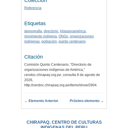
Colección
Referencia
Etiquetas
demografía
,
directorio
,
Hispanoamérica
,
movimiento indígena
,
ONGs
,
organizaciones
indígenas
,
población
,
quinto centenario
Citación
Comisión Quinto Centenario, “Directorio de
organizaciones indígenas de América,”
cendoc.chirapaq.org.pe
, consulta 8 de agosto de
2026,
http://cendoc.chirapaq.org.pe/items/show/2904
.
← Elemento Anterior
Próximo elemento →
CHIRAPAQ, CENTRO DE CULTURAS
INDIGENAS DEL PERU