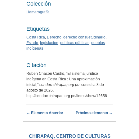
Colección
Hemerografía
Etiquetas
Costa Rica
,
Derecho
,
derecho consuetudinario
,
Estado
,
legislación
,
políticas públicas
,
pueblos
indígenas
Citación
Rubén Chacón Castro, “El sistema jurídico
indígena en Costa Rica : Una aproximación
inicial,”
cendoc.chirapaq.org.pe
, consulta 8 de
agosto de 2026,
http://cendoc.chirapaq.org.pe/items/show/12658
.
← Elemento Anterior
Próximo elemento →
CHIRAPAQ, CENTRO DE CULTURAS