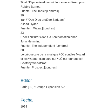
Tibet / Diplomtie et non-violence ne suffisent plus
Robbie Barnett
Fuente : The Tablet [Londres]
20
Irak / "Que Dieu protége Saddam"
Asaad Hydar
Fuente : l Wasat [Londres]
23
Chocs culturels dans la Forêt amazonienne
John Hemming
Fuente : The Independient [Londres]
30
Le crépuscule de la musique / Oú sont les Mozart
et les Wagner d'aujourd'hui? Oú est leur public?
Geoffrey Wheatcroft
Fuente : Prospect [Londres]
Editor
París [FR] : Groupe Expansion S.A.
Fecha
1998