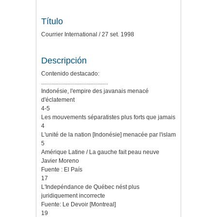
Título
Courrier International / 27 set. 1998
Descripción
Contenido destacado:
..............................................
Indonésie, l'empire des javanais menacé
d'éclatement
4-5
Les mouvements séparatistes plus forts que jamais
4
L'unité de la nation [Indonésie] menacée par l'islam
5
Amérique Latine / La gauche fait peau neuve
Javier Moreno
Fuente : El País
17
L'Indepéndance de Québec nést plus
juridiquement incorrecte
Fuente: Le Devoir [Montreal]
19