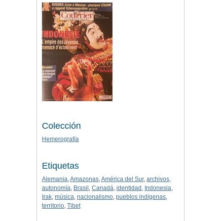
Colección
Hemerografía
Etiquetas
Alemania
,
Amazonas
,
América del Sur
,
archivos
,
autonomía
,
Brasil
,
Canadá
,
identidad
,
Indonesia
,
Irak
,
música
,
nacionalismo
,
pueblos indígenas
,
territorio
,
Tibet