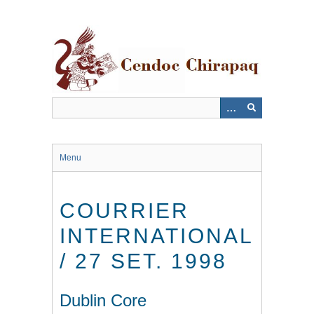
Saltar
al
contenido
principal
Menu
COURRIER
INTERNATIONAL
/ 27 SET. 1998
Dublin Core