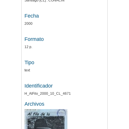
Santiago [CL] : CONACIN
Fecha
2000
Formato
12 p.
Tipo
text
Identificador
H_AlFilo_2000_10_CL_4671
Archivos