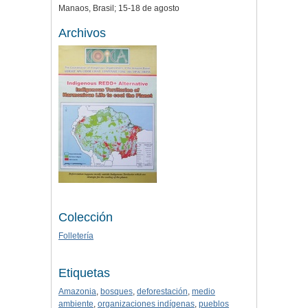
Manaos, Brasil; 15-18 de agosto
Archivos
Colección
Folletería
Etiquetas
Amazonia
,
bosques
,
deforestación
,
medio
ambiente
,
organizaciones indígenas
,
pueblos