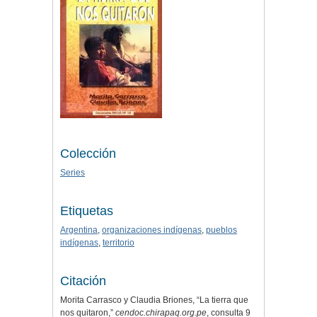
Colección
Series
Etiquetas
Argentina
,
organizaciones indígenas
,
pueblos
indígenas
,
territorio
Citación
Morita Carrasco y Claudia Briones, “La tierra que
nos quitaron,”
cendoc.chirapaq.org.pe
, consulta 9