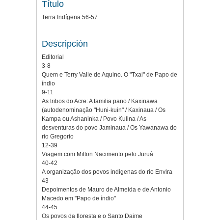
Título
Terra Indígena 56-57
Descripción
Editorial
3-8
Quem e Terry Valle de Aquino. O "Txai" de Papo de
índio
9-11
As tribos do Acre: A familia pano / Kaxinawa
(autodenominaçâo "Huni-kuin" / Kaxinaua / Os
Kampa ou Ashaninka / Povo Kulina / As
desventuras do povo Jaminaua / Os Yawanawa do
rio Gregorio
12-39
Viagem com Milton Nacimento pelo Juruá
40-42
A organizaçâo dos povos indigenas do rio Envira
43
Depoimentos de Mauro de Almeida e de Antonio
Macedo em "Papo de índio"
44-45
Os povos da floresta e o Santo Daime