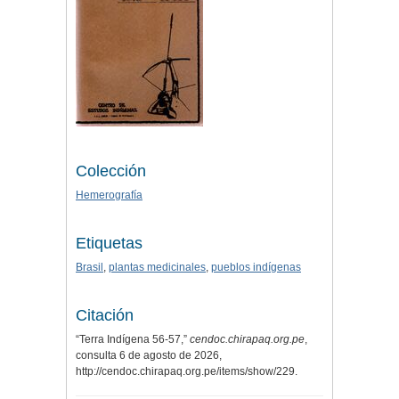
Colección
Hemerografía
Etiquetas
Brasil
,
plantas medicinales
,
pueblos indígenas
Citación
“Terra Indígena 56-57,”
cendoc.chirapaq.org.pe
,
consulta 6 de agosto de 2026,
http://cendoc.chirapaq.org.pe/items/show/229
.