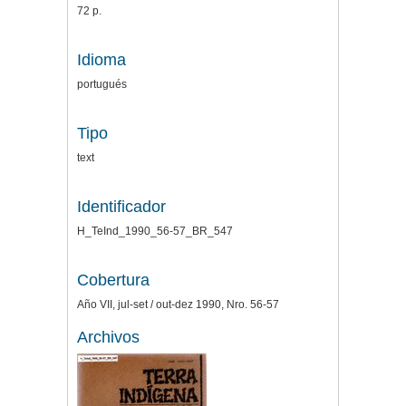
72 p.
Idioma
portugués
Tipo
text
Identificador
H_TeInd_1990_56-57_BR_547
Cobertura
Año VII, jul-set / out-dez 1990, Nro. 56-57
Archivos