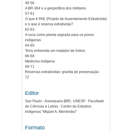
46-56
A BR-364 e a geopolítica dos militares
57-61
O que é PAE (Projeto de Assentamento Extrativista)
e o que é reserva extrativista?
62-63
A coca como planta sagrada para os povos
indígenas
64-65
Terry entrevista um matador de índios
66-68
Medicina indígena
69-71
Reservas extrativistas: grantía de preservaçâo
72
Editor
Sao Paulo - Araraquara [BR] : UNESP : Facultade
de Ciências e Letras : Centro de Estudios
Indígenas "Miguel A. Menéndez"
Formato