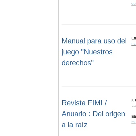
do
Et
Manual para uso del
ma
juego "Nuestros
derechos"
[01
Revista FIMI /
La
Anuario : Del origen
Et
mu
a la raíz