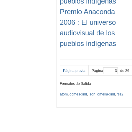
pueblos indígenas
Premio Anaconda
2006 : El universo
audiovisual de los
pueblos indígenas
Página previa
Página
de 26
Formatos de Salida
atom
,
dcmes-xml
,
json
,
omeka-xml
,
rss2