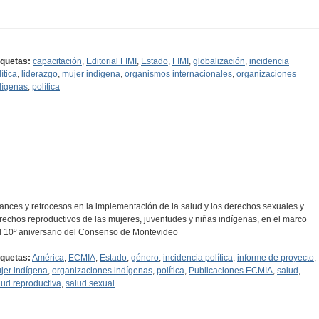
iquetas:
capacitación
,
Editorial FIMI
,
Estado
,
FIMI
,
globalización
,
incidencia
ítica
,
liderazgo
,
mujer indígena
,
organismos internacionales
,
organizaciones
dígenas
,
política
ances y retrocesos en la implementación de la salud y los derechos sexuales y
rechos reproductivos de las mujeres, juventudes y niñas indígenas, en el marco
l 10º aniversario del Consenso de Montevideo
iquetas:
América
,
ECMIA
,
Estado
,
género
,
incidencia política
,
informe de proyecto
,
jer indígena
,
organizaciones indígenas
,
política
,
Publicaciones ECMIA
,
salud
,
lud reproductiva
,
salud sexual