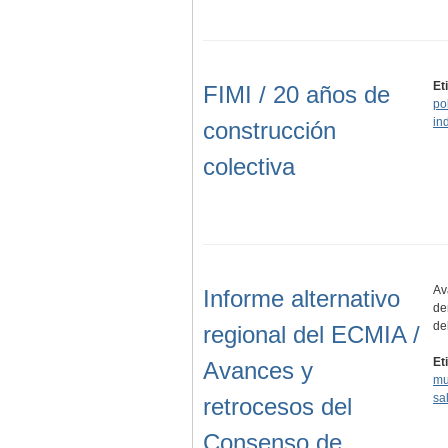
Et
FIMI / 20 años de
pol
in
construcción
colectiva
Av
Informe alternativo
de
de
regional del ECMIA /
Et
Avances y
mu
sa
retrocesos del
Consenso de