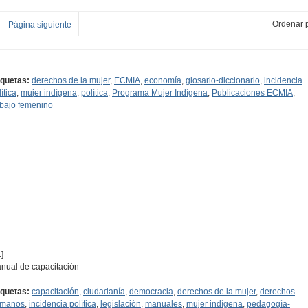
Ordenar p
Página siguiente
iquetas:
derechos de la mujer
,
ECMIA
,
economía
,
glosario-diccionario
,
incidencia
ítica
,
mujer indígena
,
política
,
Programa Mujer Indígena
,
Publicaciones ECMIA
,
abajo femenino
]
nual de capacitación
iquetas:
capacitación
,
ciudadanía
,
democracia
,
derechos de la mujer
,
derechos
manos
,
incidencia política
,
legislación
,
manuales
,
mujer indígena
,
pedagogía-