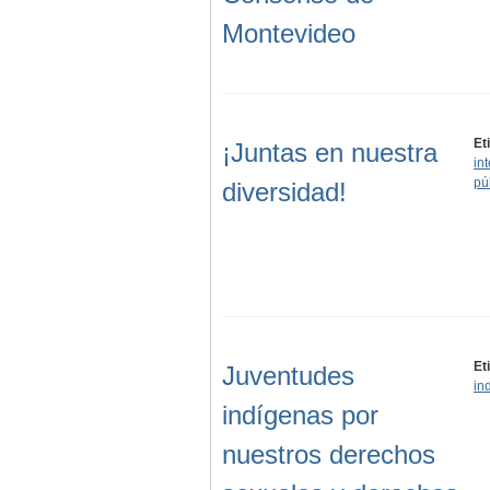
Montevideo
Et
¡Juntas en nuestra
in
pú
diversidad!
Et
Juventudes
in
indígenas por
nuestros derechos