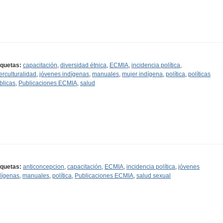
iquetas:
capacitación
,
diversidad étnica
,
ECMIA
,
incidencia política
,
terculturalidad
,
jóvenes indígenas
,
manuales
,
mujer indígena
,
política
,
políticas
blicas
,
Publicaciones ECMIA
,
salud
iquetas:
anticoncepcion
,
capacitación
,
ECMIA
,
incidencia política
,
jóvenes
dígenas
,
manuales
,
política
,
Publicaciones ECMIA
,
salud sexual