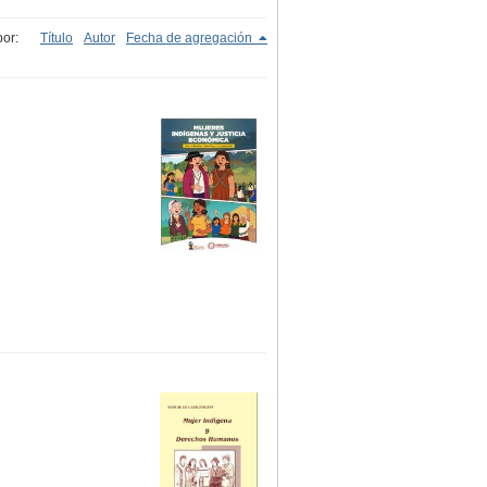
or:
Título
Autor
Fecha de agregación