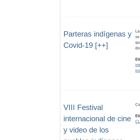
La
Parteras indígenas y
se
qu
Covid-19 [++]
d
Et
in
in
Co
VIII Festival
Et
internacional de cine
CL
y video de los