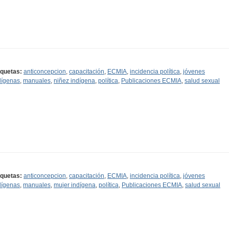
iquetas:
anticoncepcion
,
capacitación
,
ECMIA
,
incidencia política
,
jóvenes
dígenas
,
manuales
,
niñez indígena
,
política
,
Publicaciones ECMIA
,
salud sexual
iquetas:
anticoncepcion
,
capacitación
,
ECMIA
,
incidencia política
,
jóvenes
dígenas
,
manuales
,
mujer indígena
,
política
,
Publicaciones ECMIA
,
salud sexual