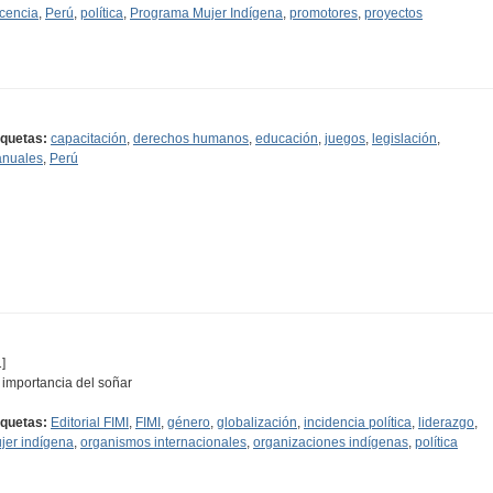
cencia
,
Perú
,
política
,
Programa Mujer Indígena
,
promotores
,
proyectos
iquetas:
capacitación
,
derechos humanos
,
educación
,
juegos
,
legislación
,
nuales
,
Perú
]
 importancia del soñar
iquetas:
Editorial FIMI
,
FIMI
,
género
,
globalización
,
incidencia política
,
liderazgo
,
jer indígena
,
organismos internacionales
,
organizaciones indígenas
,
política