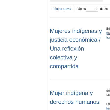
Página previa
Página
de 26
Et
Mujeres indígenas y
pol
tr
justicia económica /
Una reflexión
colectiva y
compartida
[01
Mujer indígena y
Ma
derechos humanos
Et
hu