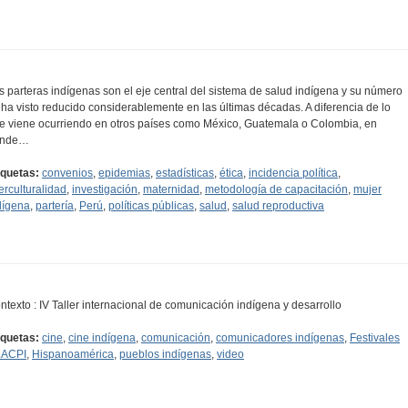
s parteras indígenas son el eje central del sistema de salud indígena y su número
 ha visto reducido considerablemente en las últimas décadas. A diferencia de lo
e viene ocurriendo en otros países como México, Guatemala o Colombia, en
onde…
iquetas:
convenios
,
epidemias
,
estadísticas
,
ética
,
incidencia política
,
terculturalidad
,
investigación
,
maternidad
,
metodología de capacitación
,
mujer
dígena
,
partería
,
Perú
,
políticas públicas
,
salud
,
salud reproductiva
ntexto : IV Taller internacional de comunicación indígena y desarrollo
iquetas:
cine
,
cine indígena
,
comunicación
,
comunicadores indígenas
,
Festivales
ACPI
,
Hispanoamérica
,
pueblos indígenas
,
video