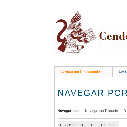
Saltar
al
contenido
principal
Navegar por los elementos
Naveg
NAVEGAR POR
Navegar todo
Navegar por Etiqueta
B
Colección: ECH - Editorial Chirapaq