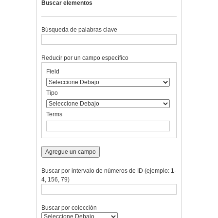
Buscar elementos
Búsqueda de palabras clave
Reducir por un campo específico
Number
Campo
Tipo
Términos
Ensamblador
Field
of
de
de
de
de
rows
búsqueda
búsqueda
búsqueda
Búsqueda
in
Tipo
"Reducir
por
Terms
un
campo
específico":
1
Agregue un campo
Buscar por intervalo de números de ID (ejemplo: 1-
4, 156, 79)
Buscar por colección