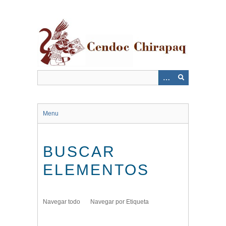
Saltar
al
contenido
principal
Menu
BUSCAR
ELEMENTOS
Navegar todo
Navegar por Etiqueta