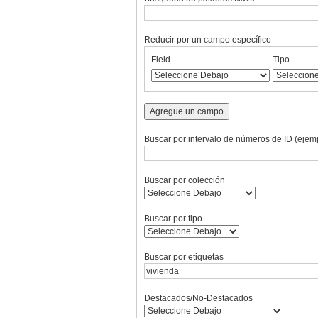
Reducir por un campo específico
Number
Campo
Tipo
Términos
Ensamblador
Field
Tipo
of
de
de
de
de
rows
búsqueda
búsqueda
búsqueda
Búsqueda
in
"Reducir
Agregue un campo
por
un
Buscar por intervalo de números de ID (ejemp
campo
específico":
1
Buscar por colección
Buscar por tipo
Buscar por etiquetas
Destacados/No-Destacados