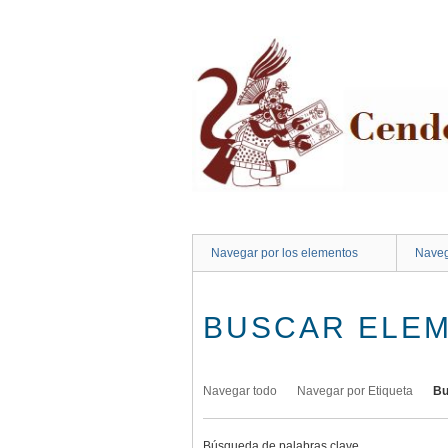
Saltar
al
contenido
principal
Navegar por los elementos
Naveg
BUSCAR ELE
Navegar todo
Navegar por Etiqueta
Bu
Búsqueda de palabras clave