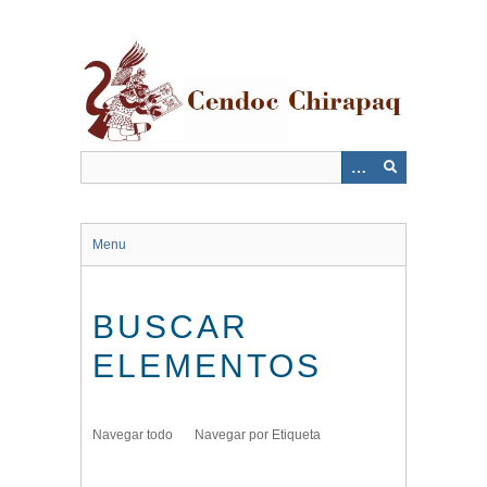
Saltar
al
contenido
principal
Menu
BUSCAR
ELEMENTOS
Navegar todo
Navegar por Etiqueta