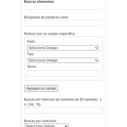
Buscar elementos
Búsqueda de palabras clave
Reducir por un campo específico
Number
Campo
Tipo
Términos
Ensamblador
Field
of
de
de
de
de
rows
búsqueda
búsqueda
búsqueda
Búsqueda
in
Tipo
"Reducir
por
Terms
un
campo
específico":
1
Agregue un campo
Buscar por intervalo de números de ID (ejemplo: 1-
4, 156, 79)
Buscar por colección