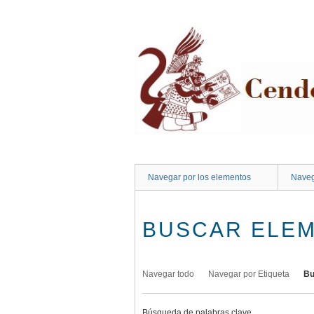
Saltar
al
contenido
principal
Navegar por los elementos
Naveg
BUSCAR ELE
Navegar todo
Navegar por Etiqueta
Bu
Búsqueda de palabras clave