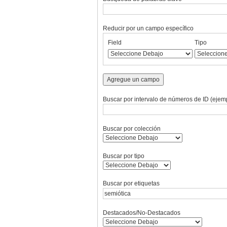
Reducir por un campo específico
Number
Campo
Tipo
Términos
Ensamblador
Field
Tipo
of
de
de
de
de
rows
búsqueda
búsqueda
búsqueda
Búsqueda
in
"Reducir
Agregue un campo
por
un
Buscar por intervalo de números de ID (ejemp
campo
específico":
1
Buscar por colección
Buscar por tipo
Buscar por etiquetas
Destacados/No-Destacados