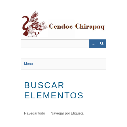
Saltar
al
contenido
principal
Menu
BUSCAR
ELEMENTOS
Navegar todo
Navegar por Etiqueta