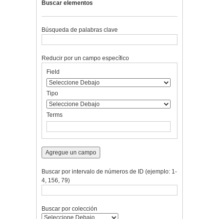
Buscar elementos
Búsqueda de palabras clave
Reducir por un campo específico
Number
Campo
Tipo
Términos
Ensamblador
Field
of
de
de
de
de
rows
búsqueda
búsqueda
búsqueda
Búsqueda
in
Tipo
"Reducir
por
Terms
un
campo
específico":
1
Agregue un campo
Buscar por intervalo de números de ID (ejemplo: 1-
4, 156, 79)
Buscar por colección