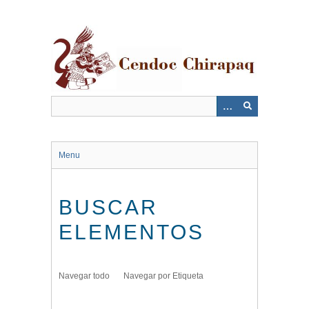
Saltar
al
contenido
principal
Menu
BUSCAR
ELEMENTOS
Navegar todo
Navegar por Etiqueta