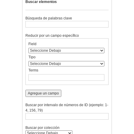
Buscar elementos
Búsqueda de palabras clave
Reducir por un campo específico
Number
Campo
Tipo
Términos
Ensamblador
Field
of
de
de
de
de
rows
búsqueda
búsqueda
búsqueda
Búsqueda
in
Tipo
"Reducir
por
Terms
un
campo
específico":
1
Agregue un campo
Buscar por intervalo de números de ID (ejemplo: 1-
4, 156, 79)
Buscar por colección