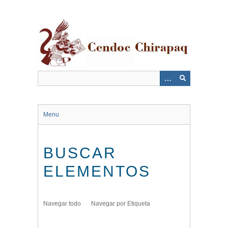
Saltar
al
contenido
principal
Menu
BUSCAR
ELEMENTOS
Navegar todo
Navegar por Etiqueta