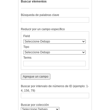
Buscar elementos
Búsqueda de palabras clave
Reducir por un campo específico
Number
Campo
Tipo
Términos
Ensamblador
Field
of
de
de
de
de
rows
búsqueda
búsqueda
búsqueda
Búsqueda
in
Tipo
"Reducir
por
Terms
un
campo
específico":
1
Agregue un campo
Buscar por intervalo de números de ID (ejemplo: 1-
4, 156, 79)
Buscar por colección