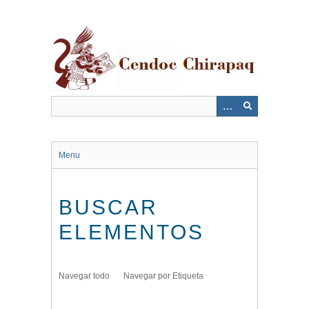
Saltar
al
contenido
principal
Menu
BUSCAR
ELEMENTOS
Navegar todo
Navegar por Etiqueta