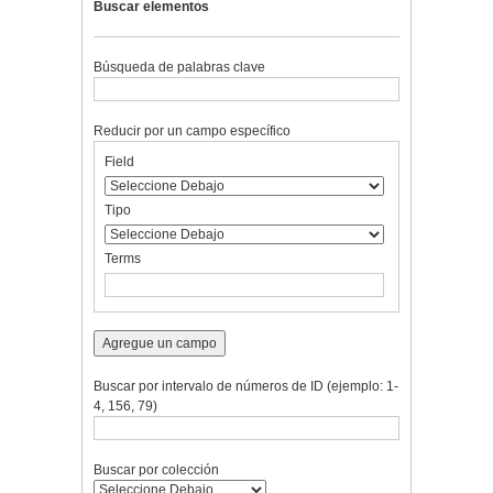
Buscar elementos
Búsqueda de palabras clave
Reducir por un campo específico
Number
Campo
Tipo
Términos
Ensamblador
Field
of
de
de
de
de
rows
búsqueda
búsqueda
búsqueda
Búsqueda
in
Tipo
"Reducir
por
Terms
un
campo
específico":
1
Agregue un campo
Buscar por intervalo de números de ID (ejemplo: 1-
4, 156, 79)
Buscar por colección