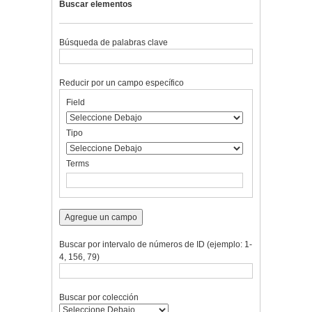
Buscar elementos
Búsqueda de palabras clave
Reducir por un campo específico
Number
Campo
Tipo
Términos
Ensamblador
Field
of
de
de
de
de
rows
búsqueda
búsqueda
búsqueda
Búsqueda
in
Tipo
"Reducir
por
Terms
un
campo
específico":
1
Agregue un campo
Buscar por intervalo de números de ID (ejemplo: 1-
4, 156, 79)
Buscar por colección