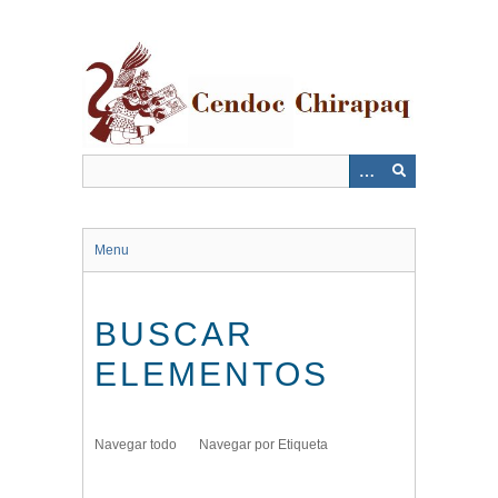
Saltar
al
contenido
principal
Menu
BUSCAR
ELEMENTOS
Navegar todo
Navegar por Etiqueta