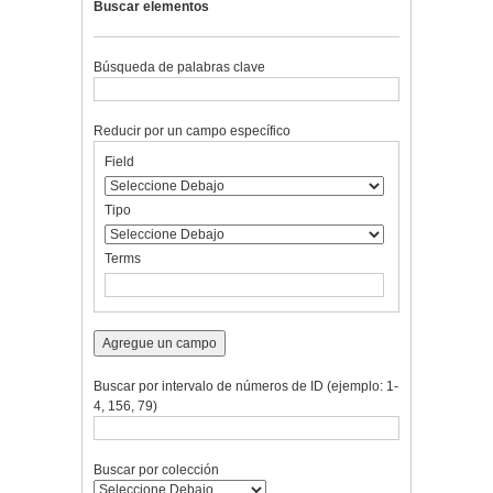
Buscar elementos
Búsqueda de palabras clave
Reducir por un campo específico
Number
Campo
Tipo
Términos
Ensamblador
Field
of
de
de
de
de
rows
búsqueda
búsqueda
búsqueda
Búsqueda
in
Tipo
"Reducir
por
Terms
un
campo
específico":
1
Agregue un campo
Buscar por intervalo de números de ID (ejemplo: 1-
4, 156, 79)
Buscar por colección