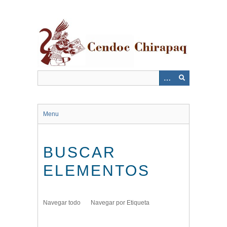
Saltar
al
contenido
principal
Menu
BUSCAR
ELEMENTOS
Navegar todo
Navegar por Etiqueta