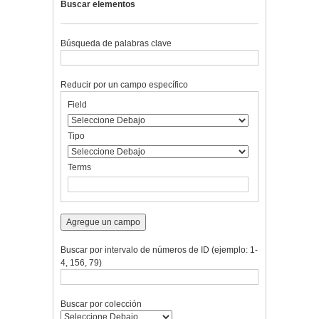
Buscar elementos
Búsqueda de palabras clave
Reducir por un campo específico
Number
Campo
Tipo
Términos
Ensamblador
Field
of
de
de
de
de
rows
búsqueda
búsqueda
búsqueda
Búsqueda
in
Tipo
"Reducir
por
Terms
un
campo
específico":
1
Agregue un campo
Buscar por intervalo de números de ID (ejemplo: 1-
4, 156, 79)
Buscar por colección