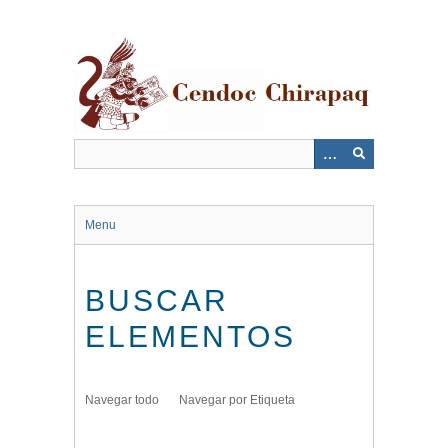
Saltar
al
contenido
principal
Menu
BUSCAR
ELEMENTOS
Navegar todo
Navegar por Etiqueta