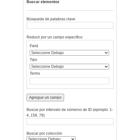
Buscar elementos
Búsqueda de palabras clave
Reducir por un campo específico
Number
Campo
Tipo
Términos
Ensamblador
Field
of
de
de
de
de
rows
búsqueda
búsqueda
búsqueda
Búsqueda
in
Tipo
"Reducir
por
Terms
un
campo
específico":
1
Agregue un campo
Buscar por intervalo de números de ID (ejemplo: 1-
4, 156, 79)
Buscar por colección