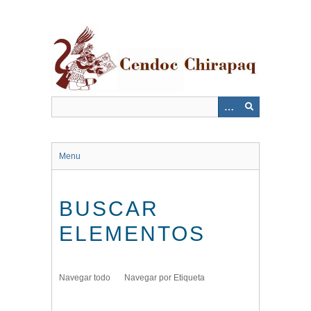
Saltar
al
contenido
principal
Menu
BUSCAR
ELEMENTOS
Navegar todo
Navegar por Etiqueta