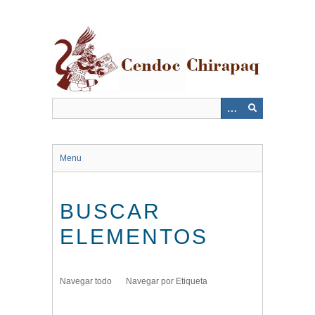
Saltar
al
contenido
principal
Menu
BUSCAR
ELEMENTOS
Navegar todo
Navegar por Etiqueta