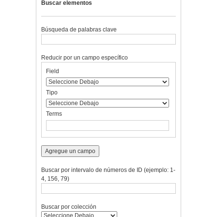
Buscar elementos
Búsqueda de palabras clave
Reducir por un campo específico
Number
Campo
Tipo
Términos
Ensamblador
Field
of
de
de
de
de
rows
búsqueda
búsqueda
búsqueda
Búsqueda
in
Tipo
"Reducir
por
Terms
un
campo
específico":
1
Agregue un campo
Buscar por intervalo de números de ID (ejemplo: 1-
4, 156, 79)
Buscar por colección