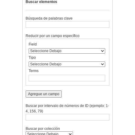
Buscar elementos
Búsqueda de palabras clave
Reducir por un campo específico
Number
Campo
Tipo
Términos
Ensamblador
Field
of
de
de
de
de
rows
búsqueda
búsqueda
búsqueda
Búsqueda
in
Tipo
"Reducir
por
Terms
un
campo
específico":
1
Agregue un campo
Buscar por intervalo de números de ID (ejemplo: 1-
4, 156, 79)
Buscar por colección