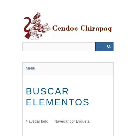
Saltar
al
contenido
principal
Menu
BUSCAR
ELEMENTOS
Navegar todo
Navegar por Etiqueta