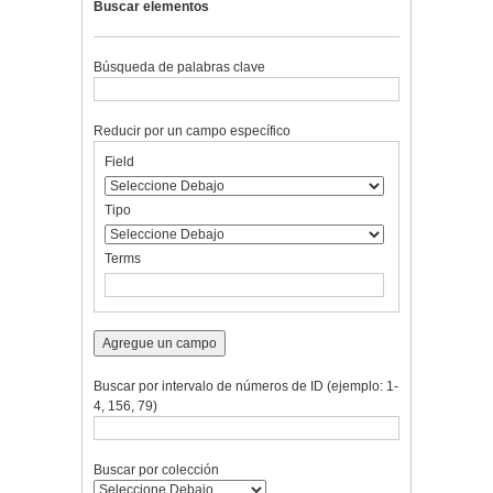
Buscar elementos
Búsqueda de palabras clave
Reducir por un campo específico
Number
Campo
Tipo
Términos
Ensamblador
Field
of
de
de
de
de
rows
búsqueda
búsqueda
búsqueda
Búsqueda
in
Tipo
"Reducir
por
Terms
un
campo
específico":
1
Agregue un campo
Buscar por intervalo de números de ID (ejemplo: 1-
4, 156, 79)
Buscar por colección