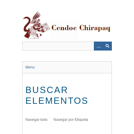
Saltar
al
contenido
principal
Menu
BUSCAR
ELEMENTOS
Navegar todo
Navegar por Etiqueta