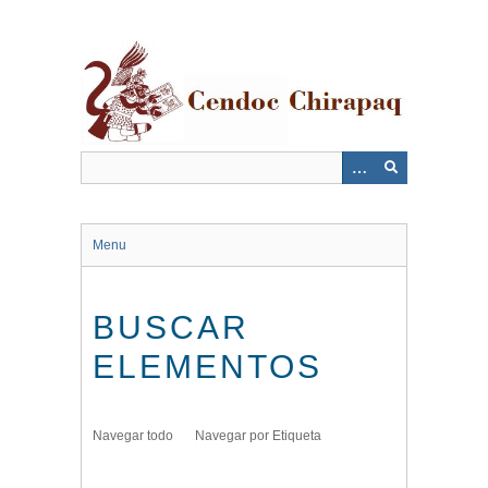
Saltar
al
contenido
principal
Menu
BUSCAR
ELEMENTOS
Navegar todo
Navegar por Etiqueta