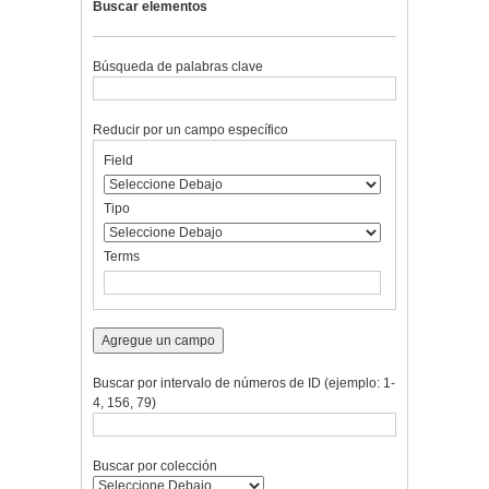
Buscar elementos
Búsqueda de palabras clave
Reducir por un campo específico
Number
Campo
Tipo
Términos
Ensamblador
Field
of
de
de
de
de
rows
búsqueda
búsqueda
búsqueda
Búsqueda
in
Tipo
"Reducir
por
Terms
un
campo
específico":
1
Agregue un campo
Buscar por intervalo de números de ID (ejemplo: 1-
4, 156, 79)
Buscar por colección