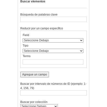
Buscar elementos
Búsqueda de palabras clave
Reducir por un campo específico
Number
Campo
Tipo
Términos
Ensamblador
Field
of
de
de
de
de
rows
búsqueda
búsqueda
búsqueda
Búsqueda
in
Tipo
"Reducir
por
Terms
un
campo
específico":
1
Agregue un campo
Buscar por intervalo de números de ID (ejemplo: 1-
4, 156, 79)
Buscar por colección