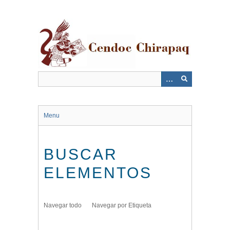
Saltar
al
contenido
principal
Menu
BUSCAR
ELEMENTOS
Navegar todo
Navegar por Etiqueta