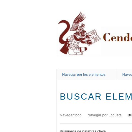
Saltar
al
contenido
principal
Navegar por los elementos
Naveg
BUSCAR ELE
Navegar todo
Navegar por Etiqueta
Bu
Búsqueda de palabras clave