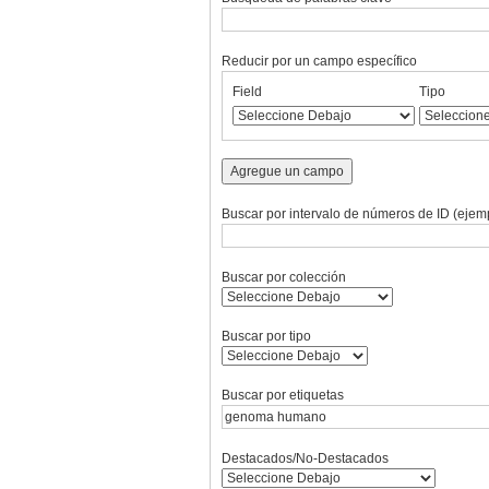
Reducir por un campo específico
Number
Campo
Tipo
Términos
Ensamblador
Field
Tipo
of
de
de
de
de
rows
búsqueda
búsqueda
búsqueda
Búsqueda
in
"Reducir
Agregue un campo
por
un
Buscar por intervalo de números de ID (ejemp
campo
específico":
1
Buscar por colección
Buscar por tipo
Buscar por etiquetas
Destacados/No-Destacados