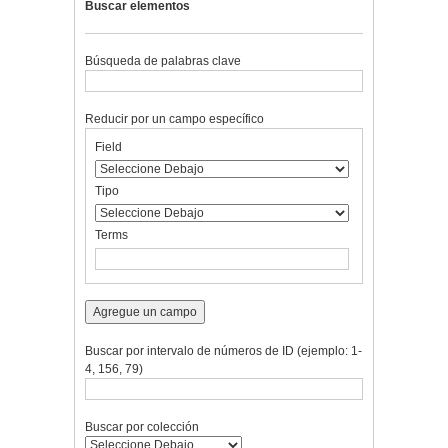
Buscar elementos
Búsqueda de palabras clave
Reducir por un campo específico
Number
Campo
Tipo
Términos
Ensamblador
Field
of
de
de
de
de
rows
búsqueda
búsqueda
búsqueda
Búsqueda
in
Tipo
"Reducir
por
Terms
un
campo
específico":
1
Agregue un campo
Buscar por intervalo de números de ID (ejemplo: 1-
4, 156, 79)
Buscar por colección