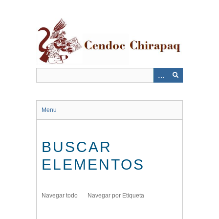
Saltar
al
contenido
principal
Menu
BUSCAR
ELEMENTOS
Navegar todo
Navegar por Etiqueta