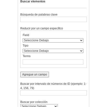
Buscar elementos
Búsqueda de palabras clave
Reducir por un campo específico
Number
Campo
Tipo
Términos
Ensamblador
Field
of
de
de
de
de
rows
búsqueda
búsqueda
búsqueda
Búsqueda
in
Tipo
"Reducir
por
Terms
un
campo
específico":
1
Agregue un campo
Buscar por intervalo de números de ID (ejemplo: 1-
4, 156, 79)
Buscar por colección