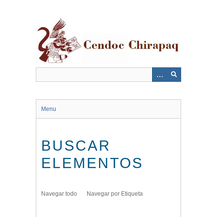
Saltar
al
contenido
principal
Menu
BUSCAR
ELEMENTOS
Navegar todo
Navegar por Etiqueta