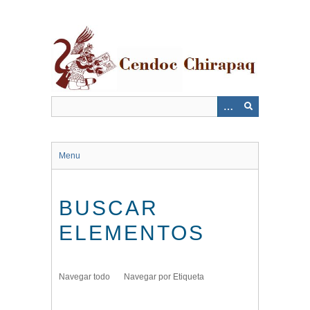
Saltar
al
contenido
principal
Menu
BUSCAR
ELEMENTOS
Navegar todo
Navegar por Etiqueta