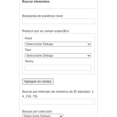
Buscar elementos
Búsqueda de palabras clave
Reducir por un campo específico
Number
Campo
Tipo
Términos
Ensamblador
Field
of
de
de
de
de
rows
búsqueda
búsqueda
búsqueda
Búsqueda
in
Tipo
"Reducir
por
Terms
un
campo
específico":
1
Agregue un campo
Buscar por intervalo de números de ID (ejemplo: 1-
4, 156, 79)
Buscar por colección