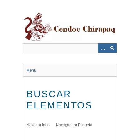
Saltar
al
contenido
principal
Menu
BUSCAR
ELEMENTOS
Navegar todo
Navegar por Etiqueta