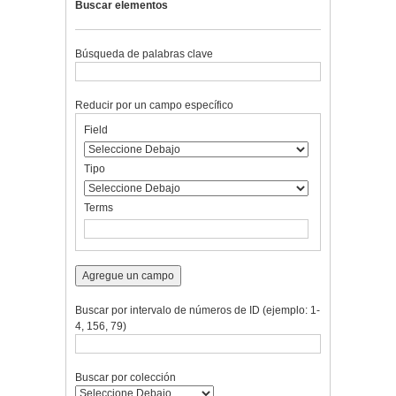
Buscar elementos
Búsqueda de palabras clave
Reducir por un campo específico
Number
Campo
Tipo
Términos
Ensamblador
Field
of
de
de
de
de
rows
búsqueda
búsqueda
búsqueda
Búsqueda
in
Tipo
"Reducir
por
Terms
un
campo
específico":
1
Agregue un campo
Buscar por intervalo de números de ID (ejemplo: 1-
4, 156, 79)
Buscar por colección