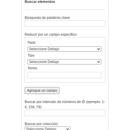
Buscar elementos
Búsqueda de palabras clave
Reducir por un campo específico
Number
Campo
Tipo
Términos
Ensamblador
Field
of
de
de
de
de
rows
búsqueda
búsqueda
búsqueda
Búsqueda
in
Tipo
"Reducir
por
Terms
un
campo
específico":
1
Agregue un campo
Buscar por intervalo de números de ID (ejemplo: 1-
4, 156, 79)
Buscar por colección