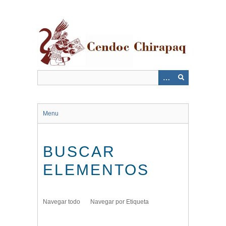
Saltar
al
contenido
principal
Menu
BUSCAR
ELEMENTOS
Navegar todo
Navegar por Etiqueta