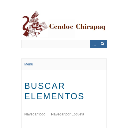
Saltar
al
contenido
principal
Menu
BUSCAR
ELEMENTOS
Navegar todo
Navegar por Etiqueta