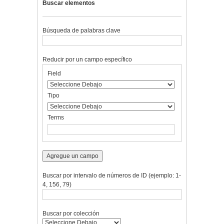
Buscar elementos
Búsqueda de palabras clave
Reducir por un campo específico
Number
Campo
Tipo
Términos
Ensamblador
Field
of
de
de
de
de
rows
búsqueda
búsqueda
búsqueda
Búsqueda
in
Tipo
"Reducir
por
Terms
un
campo
específico":
1
Agregue un campo
Buscar por intervalo de números de ID (ejemplo: 1-
4, 156, 79)
Buscar por colección