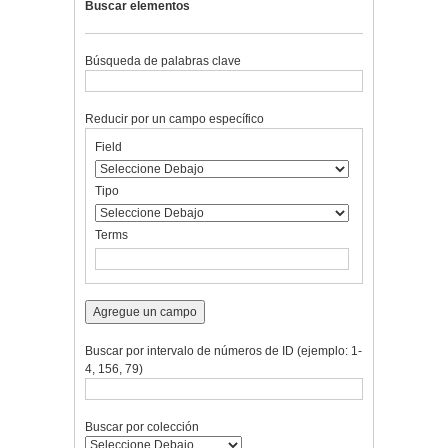
Buscar elementos
Búsqueda de palabras clave
Reducir por un campo específico
Number
Campo
Tipo
Términos
Ensamblador
Field
of
de
de
de
de
rows
búsqueda
búsqueda
búsqueda
Búsqueda
in
Tipo
"Reducir
por
Terms
un
campo
específico":
1
Agregue un campo
Buscar por intervalo de números de ID (ejemplo: 1-
4, 156, 79)
Buscar por colección