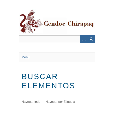
Saltar
al
contenido
principal
Menu
BUSCAR
ELEMENTOS
Navegar todo
Navegar por Etiqueta