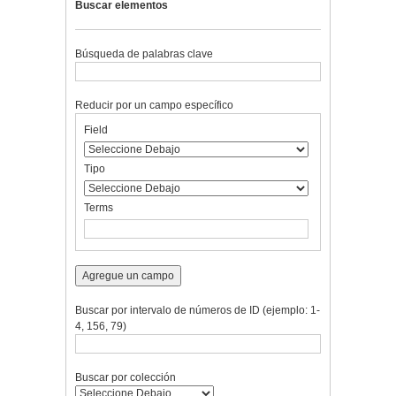
Buscar elementos
Búsqueda de palabras clave
Reducir por un campo específico
Number
Campo
Tipo
Términos
Ensamblador
Field
of
de
de
de
de
rows
búsqueda
búsqueda
búsqueda
Búsqueda
in
Tipo
"Reducir
por
Terms
un
campo
específico":
1
Agregue un campo
Buscar por intervalo de números de ID (ejemplo: 1-
4, 156, 79)
Buscar por colección