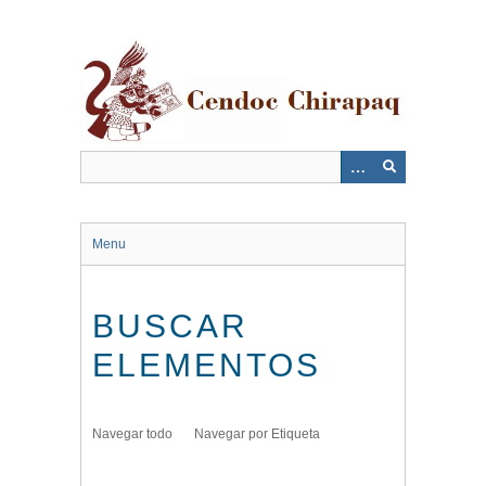
Saltar
al
contenido
principal
Menu
BUSCAR
ELEMENTOS
Navegar todo
Navegar por Etiqueta