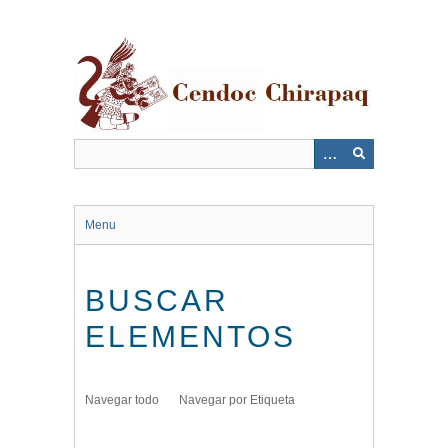
Saltar
al
contenido
principal
Menu
BUSCAR
ELEMENTOS
Navegar todo
Navegar por Etiqueta