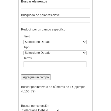
Buscar elementos
Búsqueda de palabras clave
Reducir por un campo específico
Number
Campo
Tipo
Términos
Ensamblador
Field
of
de
de
de
de
rows
búsqueda
búsqueda
búsqueda
Búsqueda
in
Tipo
"Reducir
por
Terms
un
campo
específico":
1
Agregue un campo
Buscar por intervalo de números de ID (ejemplo: 1-
4, 156, 79)
Buscar por colección