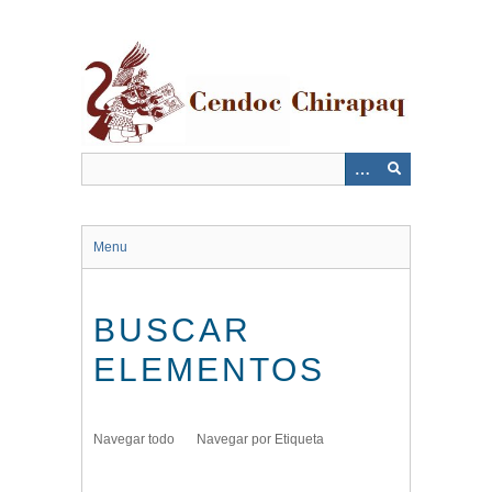
Saltar
al
contenido
principal
Menu
BUSCAR
ELEMENTOS
Navegar todo
Navegar por Etiqueta