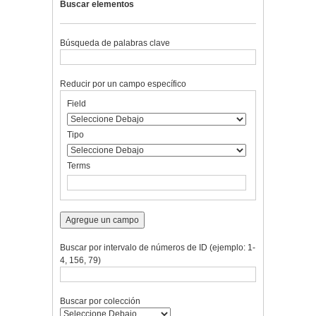
Buscar elementos
Búsqueda de palabras clave
Reducir por un campo específico
Number
Campo
Tipo
Términos
Ensamblador
Field
of
de
de
de
de
rows
búsqueda
búsqueda
búsqueda
Búsqueda
in
Tipo
"Reducir
por
Terms
un
campo
específico":
1
Agregue un campo
Buscar por intervalo de números de ID (ejemplo: 1-
4, 156, 79)
Buscar por colección