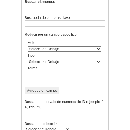
Buscar elementos
Búsqueda de palabras clave
Reducir por un campo específico
Number
Campo
Tipo
Términos
Ensamblador
Field
of
de
de
de
de
rows
búsqueda
búsqueda
búsqueda
Búsqueda
in
Tipo
"Reducir
por
Terms
un
campo
específico":
1
Agregue un campo
Buscar por intervalo de números de ID (ejemplo: 1-
4, 156, 79)
Buscar por colección