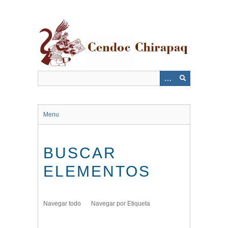
Saltar
al
contenido
principal
Menu
BUSCAR
ELEMENTOS
Navegar todo
Navegar por Etiqueta