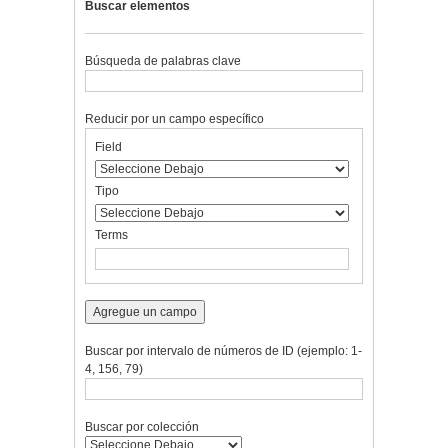
Buscar elementos
Búsqueda de palabras clave
Reducir por un campo específico
Number
Campo
Tipo
Términos
Ensamblador
Field
of
de
de
de
de
rows
búsqueda
búsqueda
búsqueda
Búsqueda
in
Tipo
"Reducir
por
Terms
un
campo
específico":
1
Agregue un campo
Buscar por intervalo de números de ID (ejemplo: 1-
4, 156, 79)
Buscar por colección