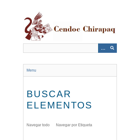
Saltar
al
contenido
principal
Menu
BUSCAR
ELEMENTOS
Navegar todo
Navegar por Etiqueta