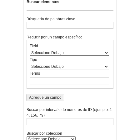
Buscar elementos
Búsqueda de palabras clave
Reducir por un campo específico
Number
Campo
Tipo
Términos
Ensamblador
Field
of
de
de
de
de
rows
búsqueda
búsqueda
búsqueda
Búsqueda
in
Tipo
"Reducir
por
Terms
un
campo
específico":
1
Agregue un campo
Buscar por intervalo de números de ID (ejemplo: 1-
4, 156, 79)
Buscar por colección