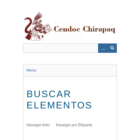
Saltar
al
contenido
principal
Menu
BUSCAR
ELEMENTOS
Navegar todo
Navegar por Etiqueta