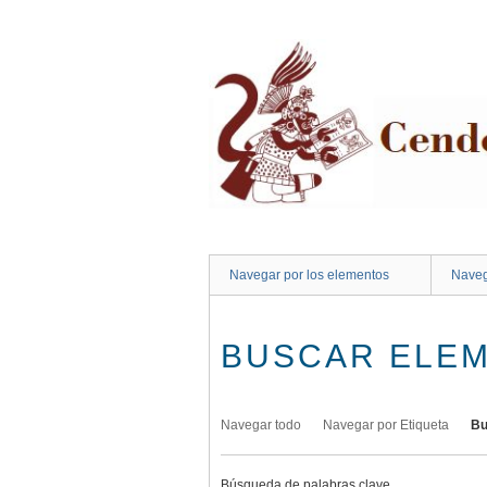
Saltar
al
contenido
principal
Navegar por los elementos
Naveg
BUSCAR ELE
Navegar todo
Navegar por Etiqueta
Bu
Búsqueda de palabras clave