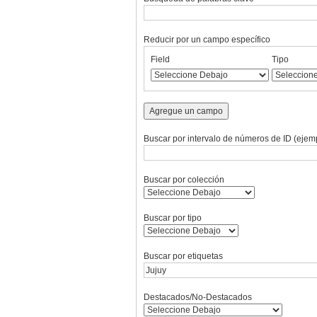
Reducir por un campo específico
Number
Campo
Tipo
Términos
Ensamblador
Field
Tipo
of
de
de
de
de
rows
búsqueda
búsqueda
búsqueda
Búsqueda
in
"Reducir
Agregue un campo
por
un
Buscar por intervalo de números de ID (ejemp
campo
específico":
1
Buscar por colección
Buscar por tipo
Buscar por etiquetas
Destacados/No-Destacados