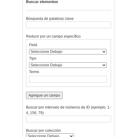
Buscar elementos
Búsqueda de palabras clave
Reducir por un campo específico
Number
Campo
Tipo
Términos
Ensamblador
Field
of
de
de
de
de
rows
búsqueda
búsqueda
búsqueda
Búsqueda
in
Tipo
"Reducir
por
Terms
un
campo
específico":
1
Agregue un campo
Buscar por intervalo de números de ID (ejemplo: 1-
4, 156, 79)
Buscar por colección