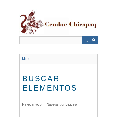
Saltar
al
contenido
principal
Menu
BUSCAR
ELEMENTOS
Navegar todo
Navegar por Etiqueta