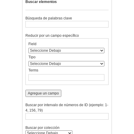
Buscar elementos
Búsqueda de palabras clave
Reducir por un campo específico
Number
Campo
Tipo
Términos
Ensamblador
Field
of
de
de
de
de
rows
búsqueda
búsqueda
búsqueda
Búsqueda
in
Tipo
"Reducir
por
Terms
un
campo
específico":
1
Agregue un campo
Buscar por intervalo de números de ID (ejemplo: 1-
4, 156, 79)
Buscar por colección