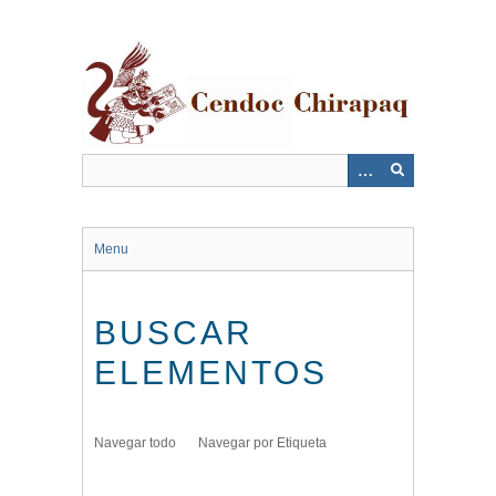
Saltar
al
contenido
principal
Menu
BUSCAR
ELEMENTOS
Navegar todo
Navegar por Etiqueta