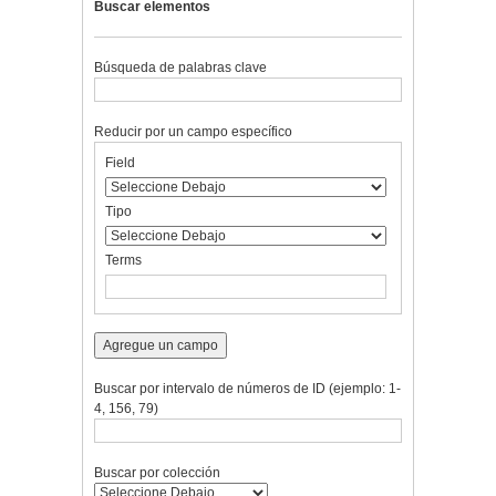
Buscar elementos
Búsqueda de palabras clave
Reducir por un campo específico
Number
Campo
Tipo
Términos
Ensamblador
Field
of
de
de
de
de
rows
búsqueda
búsqueda
búsqueda
Búsqueda
in
Tipo
"Reducir
por
Terms
un
campo
específico":
1
Agregue un campo
Buscar por intervalo de números de ID (ejemplo: 1-
4, 156, 79)
Buscar por colección