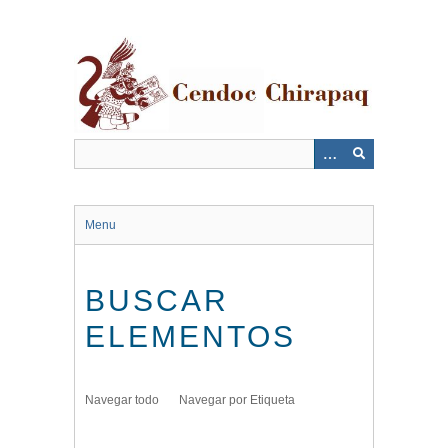
Saltar
al
contenido
principal
Menu
BUSCAR
ELEMENTOS
Navegar todo
Navegar por Etiqueta